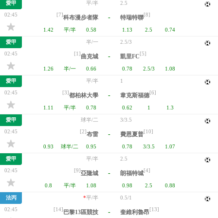
愛甲
平/半
2.5
02:45
[7]
[8]
-
科布漫步者隊
特瑞特聯
1.42
平/半
0.58
1.13
2.5
0.74
愛甲
半/一
2.5/3
02:45
[1]
[5]
-
曲克城
凱里FC
1.26
半/一
0.66
0.78
2.5/3
1.08
愛甲
平/半
1
02:45
[3]
[6]
-
都柏林大學
韋克斯福德
1.11
平/半
0.78
0.62
1
1.3
愛甲
球半/二
3/3.5
02:45
[2]
[10]
-
布雷
費恩夏普
0.93
球半/二
0.95
0.78
3/3.5
1.07
愛甲
平/半
2.5
02:45
[9]
[4]
-
亞隆城
朗福特城
0.8
平/半
1.08
0.98
2.5
0.88
法丙
*
平/半
0.5/1
02:45
[14]
[13]
-
巴黎13區競技
奎維利魯昂