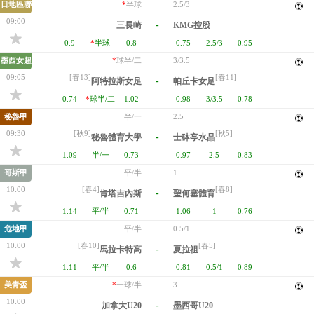
日地區聯
*
半球
2.5/3
09:00
-
三長崎
KMG控股
0.9
*
半球
0.8
0.75
2.5/3
0.95
墨西女超
*
球半/二
3/3.5
09:05
[春13]
[春11]
-
阿特拉斯女足
帕丘卡女足
0.74
*
球半/二
1.02
0.98
3/3.5
0.78
秘魯甲
半/一
2.5
09:30
[秋9]
[秋5]
-
秘魯體育大學
士砵亭水晶
1.09
半/一
0.73
0.97
2.5
0.83
哥斯甲
平/半
1
10:00
[春4]
[春8]
-
肯塔吉內斯
聖何塞體育
1.14
平/半
0.71
1.06
1
0.76
危地甲
平/半
0.5/1
10:00
[春10]
[春5]
-
馬拉卡特高
夏拉祖
1.11
平/半
0.6
0.81
0.5/1
0.89
美青盃
*
一球/半
3
10:00
-
加拿大U20
墨西哥U20