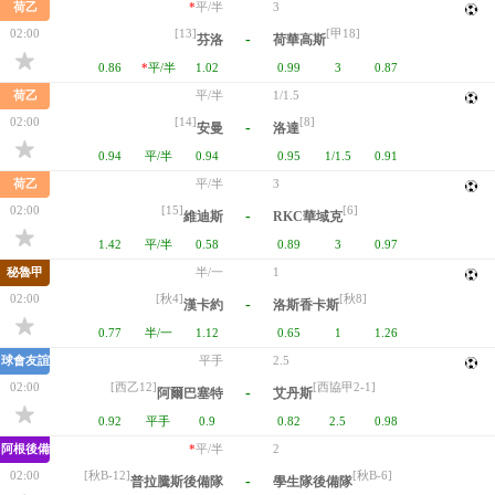
荷乙
*
平/半
3
02:00
[13]
[甲18]
-
芬洛
荷華高斯
0.86
*
平/半
1.02
0.99
3
0.87
荷乙
平/半
1/1.5
02:00
[14]
[8]
-
安曼
洛達
0.94
平/半
0.94
0.95
1/1.5
0.91
荷乙
平/半
3
02:00
[15]
[6]
-
維迪斯
RKC華域克
1.42
平/半
0.58
0.89
3
0.97
秘魯甲
半/一
1
02:00
[秋4]
[秋8]
-
漢卡約
洛斯香卡斯
0.77
半/一
1.12
0.65
1
1.26
球會友誼
平手
2.5
02:00
[西乙12]
[西協甲2-1]
-
阿爾巴塞特
艾丹斯
0.92
平手
0.9
0.82
2.5
0.98
阿根後備
*
平/半
2
02:00
[秋B-12]
[秋B-6]
-
普拉騰斯後備隊
學生隊後備隊