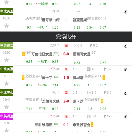
0.87
*
一球/半
0.89
0.97
3
0.79
中北美盃
一球/半
3.5/4
10:30
[美職業西1]
[墨西超春18]
-
溫哥華白帽
祖亞雷斯
0.7
一球/半
1.23
1.25
3.5/4
0.67
完场比分
中美運女
六球半
完
0-0
6-2
08:00
[20]
[28]
[中]
0-0
1
哥倫比亞女足
墨西哥女足
0.85
六球半
0.85
0.83
0.87
中北美盃
*
平/半
完
1.5
1-0
1-7
08:10
[墨西超春6]
[美職業東13]
[中]
1-0
2
1
藍十字
費城聯
0.02
*
平/半
7.14
6.25
1.5
0.02
中北美盃
平/半
完
2.5
1-0
6-3
08:40
[美職業東4]
[墨西超春8]
2-0
3
芝加哥火燄
尼卡沙
7.14
平/半
0.02
7.14
2.5
0.02
中美洲盃
*
平/半
完
1.5
0-1
8-7
09:00
[中]
0-1
1
韩科维德斯
市政體育會