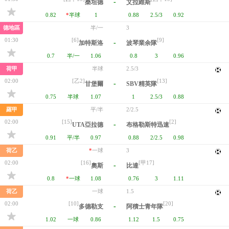
-
桑坦德
艾拉維斯
0.82
*
半球
1
0.88
2.5/3
0.92
德地區
半/一
3
01:30
[6]
[9]
-
加特斯洛
波琴業余隊
0.7
半/一
1.06
0.8
3
0.96
荷甲
半球
2.5/3
02:00
[乙2]
[13]
-
甘堡爾
SBV精英隊
0.75
半球
1.07
1
2.5/3
0.88
羅甲
平/半
2/2.5
02:00
[15]
[2]
-
UTA亞拉德
布格勒斯特迅速
0.91
平/半
0.97
0.88
2/2.5
0.98
荷乙
*
一球
3
02:00
[16]
[甲17]
-
奧斯
比達
0.8
*
一球
1.08
0.76
3
1.11
荷乙
一球
1.5
02:00
[10]
[20]
-
多德勒支
阿積士青年隊
1.02
一球
0.86
1.12
1.5
0.75