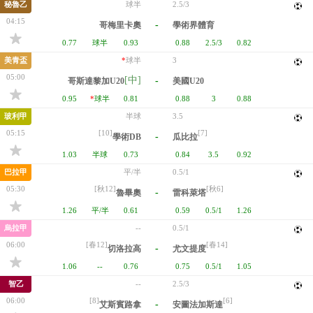
秘魯乙
球半
2.5/3
04:15
-
哥梅里卡奧
學術界體育
0.77
球半
0.93
0.88
2.5/3
0.82
美青盃
*
球半
3
05:00
[中]
-
哥斯達黎加U20
美國U20
0.95
*
球半
0.81
0.88
3
0.88
玻利甲
半球
3.5
05:15
[10]
[7]
-
學術DB
瓜比拉
1.03
半球
0.73
0.84
3.5
0.92
巴拉甲
平/半
0.5/1
05:30
[秋12]
[秋6]
-
魯畢奧
雷科萊塔
1.26
平/半
0.61
0.59
0.5/1
1.26
烏拉甲
--
0.5/1
06:00
[春12]
[春14]
-
切洛拉高
尤文提度
1.06
--
0.76
0.75
0.5/1
1.05
智乙
--
2.5/3
06:00
[8]
[6]
-
艾斯賓路拿
安圖法加斯達