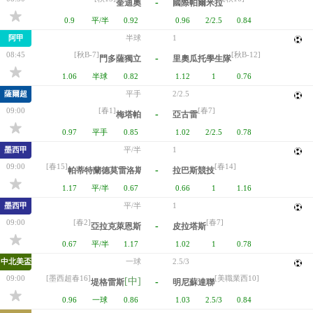
-
奎迪奧
國際帕爾米拉
0.9
平/半
0.92
0.96
2/2.5
0.84
阿甲
半球
1
08:45
[秋B-7]
[秋B-12]
-
門多薩獨立
里奧瓜托學生隊
1.06
半球
0.82
1.12
1
0.76
薩爾超
平手
2/2.5
09:00
[春1]
[春7]
-
梅塔帕
亞古雷
0.97
平手
0.85
1.02
2/2.5
0.78
墨西甲
平/半
1
09:00
[春15]
[春14]
-
帕蒂特蘭德莫雷洛斯
拉巴斯競技
1.17
平/半
0.67
0.66
1
1.16
墨西甲
平/半
1
09:00
[春2]
[春7]
-
亞拉克萊恩斯
皮拉塔斯
0.67
平/半
1.17
1.02
1
0.78
中北美盃
一球
2.5/3
09:00
[墨西超春16]
[美職業西10]
[中]
-
堤格雷斯
明尼蘇達聯
0.96
一球
0.86
1.03
2.5/3
0.84