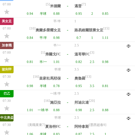
07:00
[5]
[7]
-
米德蘭
邁普
0.94
半球
0.88
0.95
2
0.85
美女足
平/半
1
07:00
[10]
[15]
-
奧蘭多榮耀女足
路易維爾競賽女足
0.84
平/半
0.98
0.7
1
1.11
加拿職
半/一
2.5
07:00
[1]
[3]
-
弗爾戈FC
溫哥華FC
0.81
半/一
1.01
0.82
2.5
0.98
玻利甲
半球
3.5
07:30
[16]
[13]
-
皇家杜馬耶保
奧魯羅
0.98
半球
0.78
0.95
3.5
0.81
巴乙
一球/半
2.5
07:30
[16]
[20]
-
施亞拉
邦迪比達
1.01
一球/半
0.88
0.98
2.5
0.88
中北美盃
半球
2.5
07:30
[美職業東7]
[墨西超春9]
-
夏洛特FC
阿特拿斯
1.06
半球
0.83
0.87
2.5
1