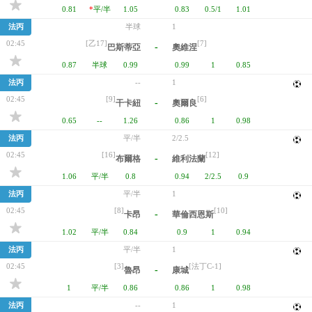
0.81
*
平/半
1.05
0.83
0.5/1
1.01
法丙
半球
1
02:45
[乙17]
[7]
-
巴斯蒂亞
奧維涅
0.87
半球
0.99
0.99
1
0.85
法丙
--
1
02:45
[9]
[6]
-
干卡紐
奧爾良
0.65
--
1.26
0.86
1
0.98
法丙
平/半
2/2.5
02:45
[16]
[12]
-
布爾格
維利法蘭
1.06
平/半
0.8
0.94
2/2.5
0.9
法丙
平/半
1
02:45
[8]
[10]
-
卡昂
華倫西恩斯
1.02
平/半
0.84
0.9
1
0.94
法丙
平/半
1
02:45
[3]
[法丁C-1]
-
魯昂
康城
1
平/半
0.86
0.86
1
0.98
法丙
--
1