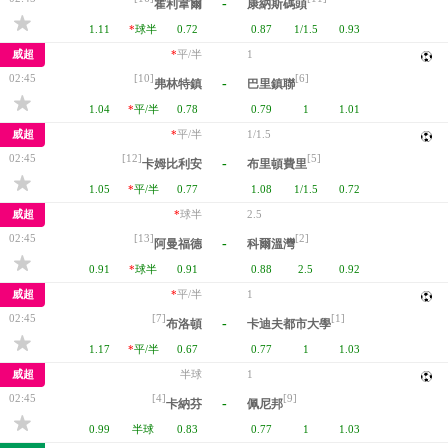
-
霍利韋爾
康納斯碼頭
1.11
*
球半
0.72
0.87
1/1.5
0.93
威超
*
平/半
1
02:45
[10]
[6]
-
弗林特鎮
巴里鎮聯
1.04
*
平/半
0.78
0.79
1
1.01
威超
*
平/半
1/1.5
02:45
[12]
[5]
-
卡姆比利安
布里頓費里
1.05
*
平/半
0.77
1.08
1/1.5
0.72
威超
*
球半
2.5
02:45
[13]
[2]
-
阿曼福德
科爾溫灣
0.91
*
球半
0.91
0.88
2.5
0.92
威超
*
平/半
1
02:45
[7]
[1]
-
布洛頓
卡迪夫都市大學
1.17
*
平/半
0.67
0.77
1
1.03
威超
半球
1
02:45
[4]
[9]
-
卡納芬
佩尼邦
0.99
半球
0.83
0.77
1
1.03