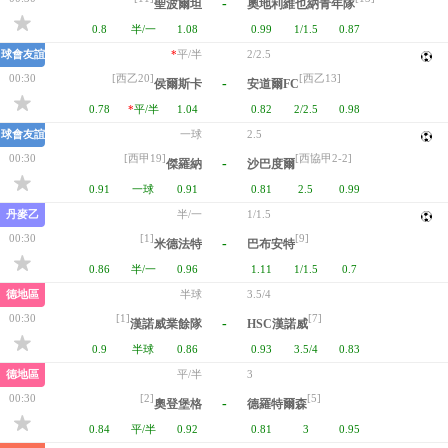
-
聖波爾坦
奧地利維也納青年隊
0.8
半/一
1.08
0.99
1/1.5
0.87
球會友誼
*
平/半
2/2.5
00:30
[西乙20]
[西乙13]
-
侯爾斯卡
安道爾FC
0.78
*
平/半
1.04
0.82
2/2.5
0.98
球會友誼
一球
2.5
00:30
[西甲19]
[西協甲2-2]
-
傑羅納
沙巴度爾
0.91
一球
0.91
0.81
2.5
0.99
丹麥乙
半/一
1/1.5
00:30
[1]
[9]
-
米德法特
巴布安特
0.86
半/一
0.96
1.11
1/1.5
0.7
德地區
半球
3.5/4
00:30
[1]
[7]
-
漢諾威業餘隊
HSC漢諾威
0.9
半球
0.86
0.93
3.5/4
0.83
德地區
平/半
3
00:30
[2]
[5]
-
奧登堡格
德羅特爾森
0.84
平/半
0.92
0.81
3
0.95