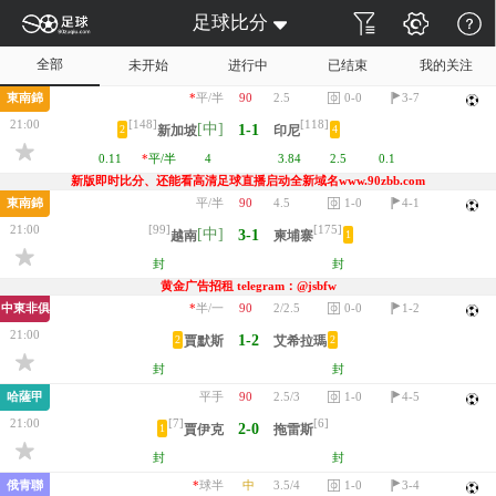
足球比分
全部
未开始
进行中
已结束
我的关注
東南錦
*
平/半
90
2.5
0-0
3-7
21:00
[148]
[118]
[中]
1-1
2
4
新加坡
印尼
0.11
*
平/半
4
3.84
2.5
0.1
新版即时比分、还能看高清足球直播启动全新域名www.90zbb.com
東南錦
平/半
90
4.5
1-0
4-1
21:00
[99]
[175]
[中]
3-1
1
越南
柬埔寨
封
封
黄金广告招租 telegram：@jsbfw
中東非俱
*
半/一
90
2/2.5
0-0
1-2
21:00
1-2
2
2
賈默斯
艾希拉瑪
封
封
哈薩甲
平手
90
2.5/3
1-0
4-5
21:00
[7]
[6]
2-0
1
賈伊克
拖雷斯
封
封
俄青聯
*
球半
中
3.5/4
1-0
3-4