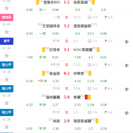
01:00
[2]
[8]
1-2
4
3
堡魯本B93
洛斯基德
0.86
半/一
0.96
0.9
3
0.9
德地區
一球
完
3/3.5
2-0
0-0
01:00
[6]
[12]
3-2
艾登踢球者
漢堡業餘隊
0.93
一球
0.83
0.9
3/3.5
0.86
奥甲
平/半
完
4.5
1-1
3-5
01:30
[9]
[8]
3-1
1
1
亞塔奇
WSG蒂羅爾
7.69
平/半
0.01
7.69
4.5
0.01
瑞士甲
*
平/半
完
2.5/3
0-1
4-7
01:30
[4]
[7]
0-2
4
2
奎侖斯
伊華東
0.18
*
平/半
3.33
4.54
2.5/3
0.08
瑞士甲
平/半
完
5.5/6
3-0
6-4
01:30
[8]
[5]
5-0
1
2
溫特圖爾
韋爾
0.32
平/半
2.27
5.55
5.5/6
0.04
瑞士甲
平/半
完
1.5
1-0
3-4
01:30
[3]
[6]
2-0
3
烏契
瑞普斯威爾
0.61
平/半
1.36
2.63
1.5
0.24