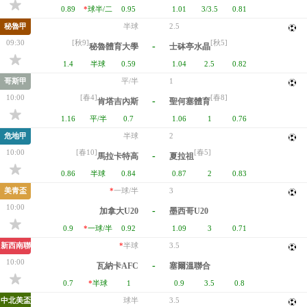
0.89
*
球半/二
0.95
1.01
3/3.5
0.81
秘魯甲
半球
2.5
09:30
[秋9]
[秋5]
-
秘魯體育大學
士砵亭水晶
1.4
半球
0.59
1.04
2.5
0.82
哥斯甲
平/半
1
10:00
[春4]
[春8]
-
肯塔吉內斯
聖何塞體育
1.16
平/半
0.7
1.06
1
0.76
危地甲
半球
2
10:00
[春10]
[春5]
-
馬拉卡特高
夏拉祖
0.86
半球
0.84
0.87
2
0.83
美青盃
*
一球/半
3
10:00
-
加拿大U20
墨西哥U20
0.9
*
一球/半
0.92
1.09
3
0.71
新西南聯
*
半球
3.5
10:00
-
瓦納卡AFC
塞爾溫聯合
0.7
*
半球
1
0.9
3.5
0.8
中北美盃
球半
3.5