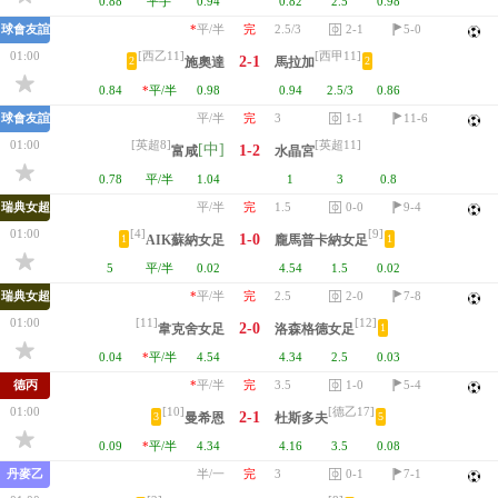
0.88
平手
0.94
0.82
2.5
0.98
球會友誼
*
平/半
完
2.5/3
2-1
5-0
01:00
[西乙11]
[西甲11]
2-1
2
2
施奧達
馬拉加
0.84
*
平/半
0.98
0.94
2.5/3
0.86
球會友誼
平/半
完
3
1-1
11-6
01:00
[英超8]
[英超11]
[中]
1-2
富咸
水晶宮
0.78
平/半
1.04
1
3
0.8
瑞典女超
平/半
完
1.5
0-0
9-4
01:00
[4]
[9]
1-0
1
1
AIK蘇納女足
龐馬普卡納女足
5
平/半
0.02
4.54
1.5
0.02
瑞典女超
*
平/半
完
2.5
2-0
7-8
01:00
[11]
[12]
2-0
1
韋克舍女足
洛森格德女足
0.04
*
平/半
4.54
4.34
2.5
0.03
德丙
*
平/半
完
3.5
1-0
5-4
01:00
[10]
[德乙17]
2-1
3
5
曼希恩
杜斯多夫
0.09
*
平/半
4.34
4.16
3.5
0.08
丹麥乙
半/一
完
3
0-1
7-1