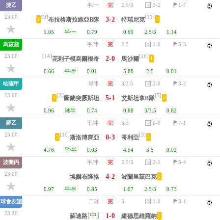
捷乙
半/一
完
2.5/3
3-2
1-7
23:00
[9]
[11]
3-2
1
3
布拉格斯拉維亞B隊
特瑞尼克
1.05
半/一
0.79
0.69
2.5/3
1.14
烏茲超
平/半
完
2.5
1-0
5-3
23:00
[14]
[16]
2-0
1
花剌子模烏爾根奇
馬沙爾
6.66
平/半
0.01
5.88
2.5
0.01
哈薩甲
球半
完
3/3.5
2-0
3-2
23:00
[3]
[5]
5-1
4
3
圖蘭突厥斯坦
艾斯坦拿B隊
0.96
球半
0.74
0.88
3/3.5
0.82
羅乙
平/半
完
3.5
0-0
7-1
23:00
[10]
[3]
0-3
2
5
斯洛博齊亞
哥利亞
4.76
平/半
0.03
4.54
3.5
0.02
波蘭丙
平/半
完
2.5/3
2-1
5-4
23:00
4-2
2
埃爾布隆格
波蘭里茲巴克
0.97
平/半
0.85
1.07
2.5/3
0.73
球會友誼
二球
完
3
1-0
3-1
23:20
[中]
1-0
2
蘇迪路
維德思維羅納