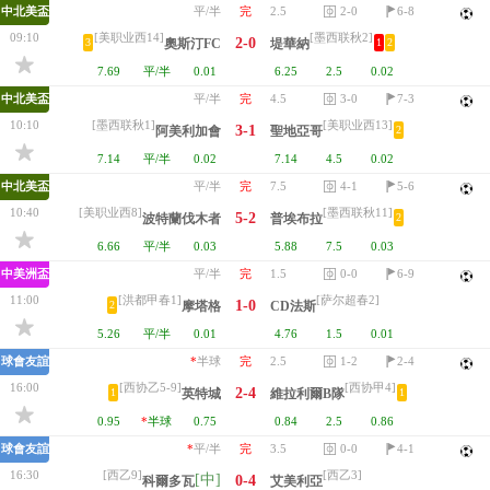
中北美盃
平/半
完
2.5
2-0
6-8
09:10
[美职业西14]
[墨西联秋2]
2-0
3
1
2
奧斯汀FC
堤華納
7.69
平/半
0.01
6.25
2.5
0.02
中北美盃
平/半
完
4.5
3-0
7-3
10:10
[墨西联秋1]
[美职业西13]
3-1
2
阿美利加會
聖地亞哥
7.14
平/半
0.02
7.14
4.5
0.02
中北美盃
平/半
完
7.5
4-1
5-6
10:40
[美职业西8]
[墨西联秋11]
5-2
2
波特蘭伐木者
普埃布拉
6.66
平/半
0.03
5.88
7.5
0.03
中美洲盃
平/半
完
1.5
0-0
6-9
11:00
[洪都甲春1]
[萨尔超春2]
1-0
2
摩塔格
CD法斯
5.26
平/半
0.01
4.76
1.5
0.01
球會友誼
*
半球
完
2.5
1-2
2-4
16:00
[西协乙5-9]
[西协甲4]
2-4
1
1
英特城
維拉利爾B隊
0.95
*
半球
0.75
0.84
2.5
0.86
球會友誼
*
平/半
完
3.5
0-0
4-1
16:30
[西乙9]
[西乙3]
[中]
0-4
科爾多瓦
艾美利亞