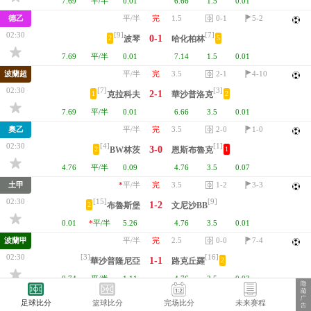
7.69
平/半
0.01
6.66
1.5
0.01
德乙
平/半
完
1.5
0-1
5-2
02:30
[9]
[7]
0-1
2
5
波琴
哈化柏林
7.69
平/半
0.01
7.14
1.5
0.01
波蘭超
平/半
完
3.5
2-1
4-10
02:30
[7]
[3]
2-1
1
2
克拉科夫
華沙普洛克
7.69
平/半
0.01
6.66
3.5
0.01
奧乙
平/半
完
3.5
2-0
1-0
02:30
[4]
[1]
3-0
2
1
BW林茨
恩斯布魯克
4.76
平/半
0.09
4.76
3.5
0.07
土甲
*
平/半
完
3.5
1-2
3-3
02:30
[15]
[9]
1-2
2
布魯斯堡
文尼沙BB
0.01
*
平/半
5.26
4.76
3.5
0.01
波蘭甲
平/半
完
2.5
0-0
7-4
02:30
[3]
[16]
1-1
2
華沙普隆尼亞
路克丘羅
0.74
平/半
1.11
4.76
2.5
0.03
蘇冠
平/半
完
2.5
2-0
9-10
足球比分
篮球比分
完场比分
未来赛程