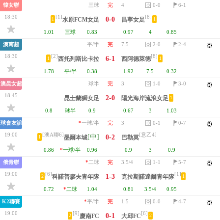
韓女聯
三球
完
4
0-0
6-1
18:30
[1]
[8]
0-0
1
1
水原FCM女足
昌寧女足
1.01
三球
0.83
0.97
4
0.85
澳南超
平/半
完
7.5
2-0
2-4
18:30
[2]
[8]
6-1
1
1
西托列斯比卡拉
西阿德萊德
1.78
平/半
0.38
1.92
7.5
0.32
澳昆女超
球半
完
3
1-0
3-0
18:45
2-0
1
昆士蘭獅女足
陽光海岸流浪女足
0.8
球半
0.9
0.67
3
1.03
球會友誼
*
一球/半
完
3
0-1
0-7
19:00
[澳A聯6]
[意乙4]
[中]
0-2
1
墨爾本城
巴勒莫
0.86
*
一球/半
0.96
0.9
3
0.9
俄青聯
*
二球
完
3.5/4
1-1
5-7
19:00
[6]
[1]
1-3
2
1
科諾普廖夫青年隊
克拉斯諾達爾青年隊
0.72
*
二球
1.04
0.81
3.5/4
0.95
K2聯賽
*
平/半
完
1.5
0-0
4-7
19:00
[9]
[6]
0-1
2
2
慶南FC
大邱FC