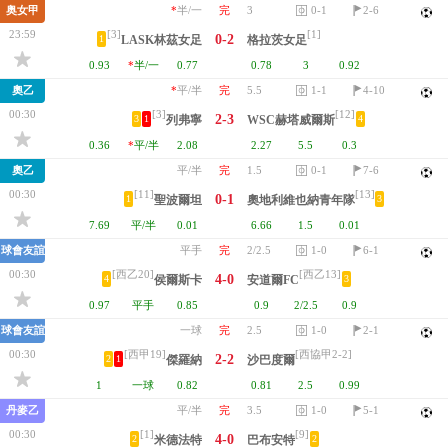
奥女甲
*
半/一
完
3
0-1
2-6
23:59
[3]
[1]
0-2
1
LASK林茲女足
格拉茨女足
0.93
*
半/一
0.77
0.78
3
0.92
奧乙
*
平/半
完
5.5
1-1
4-10
00:30
[3]
[12]
2-3
3
1
4
列弗寧
WSC赫塔威爾斯
0.36
*
平/半
2.08
2.27
5.5
0.3
奧乙
平/半
完
1.5
0-1
7-6
00:30
[11]
[13]
0-1
1
3
聖波爾坦
奧地利維也納青年隊
7.69
平/半
0.01
6.66
1.5
0.01
球會友誼
平手
完
2/2.5
1-0
6-1
00:30
[西乙20]
[西乙13]
4-0
4
3
侯爾斯卡
安道爾FC
0.97
平手
0.85
0.9
2/2.5
0.9
球會友誼
一球
完
2.5
1-0
2-1
00:30
[西甲19]
[西協甲2-2]
2-2
2
1
傑羅納
沙巴度爾
1
一球
0.82
0.81
2.5
0.99
丹麥乙
平/半
完
3.5
1-0
5-1
00:30
[1]
[9]
4-0
2
2
米德法特
巴布安特