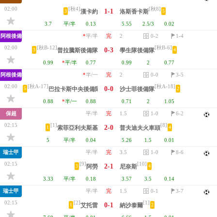
02:00
[秋4]
[秋8]
1-1
3
5
漢卡約
洛斯香卡斯
3.7
平/半
0.13
5.55
2.5/3
0.02
阿根後備
*
平/半
完
2
0-2
1-4
02:00
[秋B-12]
[秋B-6]
0-3
3
4
普拉騰斯後備隊
學生隊後備隊
0.99
*
平/半
0.77
0.99
2
0.77
阿根後備
*
半/一
完
2
0-0
3-5
02:00
[秋A-17]
[秋A-18]
0-0
5
2
巴拉卡斯中央後備隊
沙士菲後備隊
0.88
*
半/一
0.88
0.71
2
1.05
保超
平/半
完
1.5
1-0
6-2
02:15
[1]
[8]
2-0
1
4
索菲亞利夫斯基
普夫迪夫火車頭
5
平/半
0.04
5.26
1.5
0.01
瑞士甲
平/半
完
3.5
1-0
8-6
02:15
[9]
[10]
2-1
3
4
阿勞
尼奈斯
3.33
平/半
0.18
3.57
3.5
0.14
瑞士甲
平/半
完
1.5
0-1
3-7
02:15
[2]
[1]
0-1
1
2
艾托雷
納沙泰爾