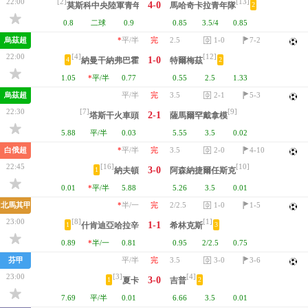
22:00
[2]
[13]
4-0
2
莫斯科中央陸軍青年隊
馬哈奇卡拉青年隊
0.8
二球
0.9
0.85
3.5/4
0.85
烏茲超
*
平/半
完
2.5
1-0
7-2
22:00
[4]
[12]
1-0
4
2
納曼干納弗巴霍
特爾梅茲
1.05
*
平/半
0.77
0.55
2.5
1.33
烏茲超
平/半
完
3.5
2-1
5-3
22:30
[7]
[9]
2-1
塔斯干火車頭
薩馬爾罕戴拿模
5.88
平/半
0.03
5.55
3.5
0.02
白俄超
*
平/半
完
3.5
2-0
4-10
22:45
[16]
[10]
3-0
1
納夫頓
阿森納捷爾任斯克
0.01
*
平/半
5.88
5.26
3.5
0.01
北馬其甲
*
半/一
完
2/2.5
1-0
1-5
23:00
[8]
[1]
1-1
1
3
什肯迪亞哈拉辛
希林克斯
0.89
*
半/一
0.81
0.95
2/2.5
0.75
芬甲
平/半
完
3.5
3-0
3-6
23:00
[3]
[4]
3-0
1
2
夏卡
吉普
7.69
平/半
0.01
6.66
3.5
0.01