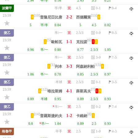
2.94
平/半
0.16
2.43
3.5
0.21
波蘭甲
平/半
完
4.5
0-1
9-4
23:59
[10]
[13]
2-2
3
1
普隆尼亞比唐
西德爾策
5
平/半
0.04
5
4.5
0.02
捷乙
半/一
完
2.5/3
0-0
9-5
23:59
[5]
[6]
1-1
2
1
2
歐帕瓦
克拉諾
0.96
半/一
0.88
0.77
2.5/3
1.05
捷乙
半/一
完
2.5/3
3-0
7-5
23:59
[1]
[15]
3-3
2
4
列本
阿森納利帕
1.06
半/一
0.78
0.85
2.5/3
0.97
捷乙
半球
完
2.5/3
0-1
3-5
23:59
[12]
[7]
4-1
3
1
4
唯拉斯姆
薛斯高夫
0.89
半球
0.95
0.89
2.5/3
0.93
捷乙
*
半/一
完
2.5
0-2
7-4
23:59
[14]
[8]
1-2
2
1
普羅斯捷約夫
卡維納
0.8
*
半/一
1.04
0.89
2.5
0.93
格魯甲
平手
完
2.5
1-0
4-3