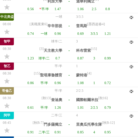
-
利加大學
迪華利獨立
0.56
*
平/半
1.47
1.06
2.5
0.8
中北美盃
一球
3/3.5
08:00
[美職業東6]
[墨西超春4]
-
辛辛那提
普馬斯
0.74
一球
0.96
0.69
3/3.5
1.21
智甲
球半/二
3
08:30
[3]
[15]
-
天主教大學
科布雷索
1.23
球半/二
0.7
0.87
3
0.99
智乙
平/半
1
08:30
[15]
[4]
-
聖塔庫魯體育
蒙特港
0.86
平/半
0.96
1.08
1
0.72
哥倫乙
平/半
2/2.5
08:30
[秋13]
[秋16]
-
奎迪奧
國際帕爾米拉
0.61
平/半
1.26
1.01
2/2.5
0.79
阿甲
二半/三
4
08:45
[秋B-7]
[秋B-12]
-
門多薩獨立
里奧瓜托學生隊
0.91
二半/三
0.91
0.85
4
0.95