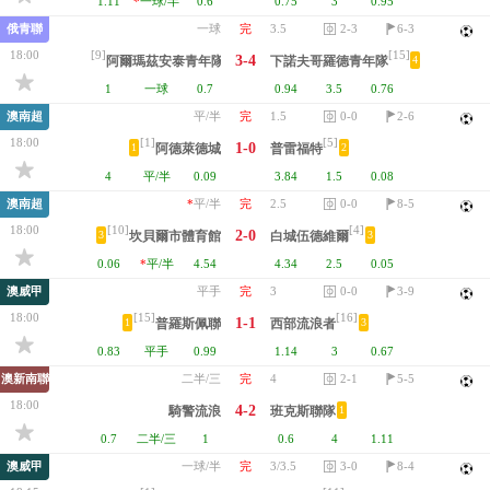
1.11
*
一球/半
0.6
0.75
3
0.95
俄青聯
一球
完
3.5
2-3
6-3
18:00
[9]
[15]
3-4
4
阿爾瑪茲安泰青年隊
下諾夫哥羅德青年隊
1
一球
0.7
0.94
3.5
0.76
澳南超
平/半
完
1.5
0-0
2-6
18:00
[1]
[5]
1-0
1
2
阿德萊德城
普雷福特
4
平/半
0.09
3.84
1.5
0.08
澳南超
*
平/半
完
2.5
0-0
8-5
18:00
[10]
[4]
2-0
3
3
坎貝爾市體育館
白城伍德維爾
0.06
*
平/半
4.54
4.34
2.5
0.05
澳威甲
平手
完
3
0-0
3-9
18:00
[15]
[16]
1-1
1
3
普羅斯佩聯
西部流浪者
0.83
平手
0.99
1.14
3
0.67
澳新南聯
二半/三
完
4
2-1
5-5
18:00
4-2
1
騎警流浪
班克斯聯隊
0.7
二半/三
1
0.6
4
1.11
澳威甲
一球/半
完
3/3.5
3-0
8-4