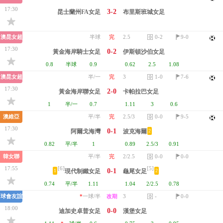
17:30
3-2
昆士蘭州FA女足
布里斯班城女足
澳昆女超
半球
完
2.5
0-2
9-0
17:30
0-2
黃金海岸騎士女足
伊斯頓沙伯女足
0.8
半球
0.9
0.62
2.5
1.08
澳昆女超
半/一
完
3
1-0
7-6
17:30
2-0
黃金海岸聯女足
卡帕拉巴女足
1
半/一
0.7
1.11
3
0.6
澳維亞
平/半
完
2.5/3
0-0
9-5
17:30
0-1
2
阿爾戈海灣
波克海爾
0.82
平/半
1
0.89
2.5/3
0.91
韓女聯
平/半
完
2/2.5
0-0
0-0
17:55
[6]
[5]
0-1
1
2
現代制鐵女足
龜尾女足
0.74
平/半
1.11
1.04
2/2.5
0.78
球會友誼
*
一球/半
改期
3
-
0-0
18:00
0-0
迪加史卓普女足
漢堡女足