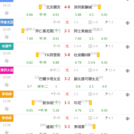
19:35
[7]
[10]
4-0
2
3
北京國安
深圳新鵬城
6.66
平/半
0.01
5.88
4.5
0.01
球會友誼
平/半
完
3.5
1-0
7-3
20:00
[德甲1]
[英超2]
[中]
2-1
2
拜仁慕尼黑
阿士東維拉
7.69
平/半
0.01
7.69
3.5
0.01
哈薩甲
平/半
完
3.5/4
2-0
1-1
20:00
[13]
[14]
3-0
1
2
FK阿雷斯
杜保爾B隊
0.82
平/半
0.88
0.78
3.5/4
0.92
澳西女超
球半/二
完
3.5
0-0
12-4
20:00
[2]
[6]
3-2
巴爾卡塔女足
蘇比雅可聯女足
0.7
球半/二
1
0.8
3.5
0.9
東南錦
*
平/半
完
2.5
0-0
3-7
21:00
[148]
[118]
[中]
1-1
3
4
新加坡
印尼
0.05
*
平/半
5.26
4.76
2.5
0.05
東南錦
平/半
完
4.5
1-0
4-1
21:00
[99]
[175]
[中]
3-1
1
越南
柬埔寨