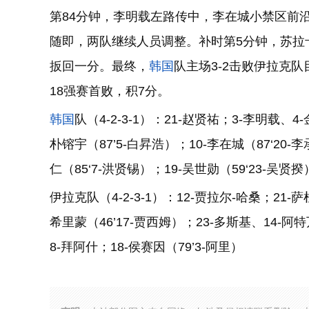
第84分钟，李明载左路传中，李在城小禁区前
随即，两队继续人员调整。补时第5分钟，苏拉
扳回一分。最终，
韩国
队主场3-2击败伊拉克队
18强赛首败，积7分。
韩国
队（4-2-3-1）：21-赵贤祐；3-李明载、4
朴镕宇（87’5-白昇浩）；10-李在城（87‘20-
仁（85‘7-洪贤锡）；19-吴世勋（59‘23-吴贤揆
伊拉克队（4-2-3-1）：12-贾拉尔-哈桑；21-
希里蒙（46’17-贾西姆）；23-多斯基、14-阿特
8-拜阿什；18-侯赛因（79’3-阿里）