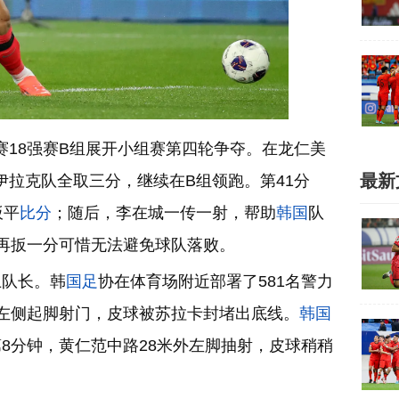
选赛18强赛B组展开小组赛第四轮争夺。在龙仁美
最新
败伊拉克队全取三分，继续在B组领跑。第41分
扳平
比分
；随后，李在城一传一射，帮助
韩国
队
再扳一分可惜无法避免球队落败。
上队长。韩
国足
协在体育场附近部署了581名警力
左侧起脚射门，皮球被苏拉卡封堵出底线。
韩国
8分钟，黄仁范中路28米外左脚抽射，皮球稍稍