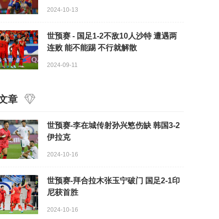
2024-10-13
世预赛 - 国足1-2不敌10人沙特 遭遇两
连败 能不能踢 不行就解散
2024-09-11
文章
世预赛-李在城传射孙兴慜伤缺 韩国3-2
伊拉克
2024-10-16
世预赛-拜合拉木张玉宁破门 国足2-1印
尼获首胜
2024-10-16