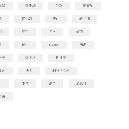
物浦
欧洲杯
曼联
阿森纳
黎
切尔西
拜仁
哈兰德
刺
意甲
尤文
梅西
恩
德甲
西班牙
国米
身赛
欧国联
世预赛
萄牙
法国
利雅得胜利
万
中超
米兰
足总杯
拉赫