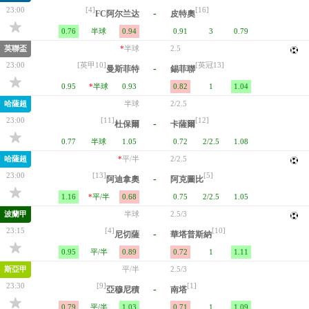
23:00
[4]
[16]
-
FC阿尔兰达
皮特奧
0.76
半球
0.94
0.91
3
0.79
英聯盃
*
半球
2.5
23:00
[英甲10]
[英冠13]
-
曼斯菲特
錫菲聯
0.95
*
半球
0.93
0.82
1
1.04
哈薩超
半球
2/2.5
23:00
[11]
[12]
-
杜保爾
卡薩爾
0.77
半球
1.05
0.72
2/2.5
1.08
哈薩超
*
平/半
2/2.5
23:00
[13]
[5]
-
阿迪拿奧
阿克圖比
1.16
*
平/半
0.68
0.75
2/2.5
1.05
波蘭甲
半球
2.5/3
23:15
[4]
[10]
-
尼切薩
華塔普斯納
0.95
平/半
0.89
0.72
1
1.11
斯亞甲
平/半
2.5/3
23:30
[9]
[1]
-
亞穆尼積
南塔
0.79
平/半
1.03
0.71
1
1.09