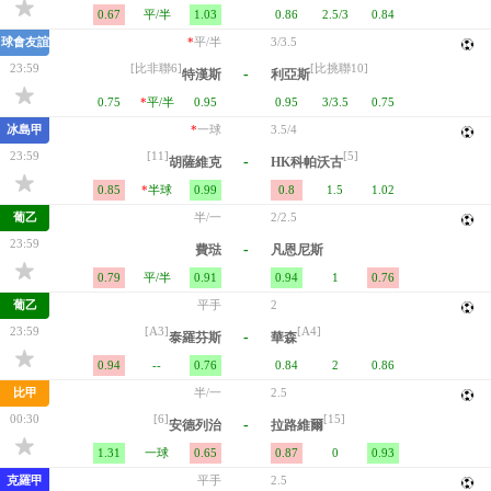
0.67
平/半
1.03
0.86
2.5/3
0.84
球會友誼
*
平/半
3/3.5
23:59
[比非聯6]
[比挑聯10]
-
特漢斯
利亞斯
0.75
*
平/半
0.95
0.95
3/3.5
0.75
冰島甲
*
一球
3.5/4
23:59
[11]
[5]
-
胡薩維克
HK科帕沃古
0.85
*
半球
0.99
0.8
1.5
1.02
葡乙
半/一
2/2.5
23:59
-
費琺
凡恩尼斯
0.79
平/半
0.91
0.94
1
0.76
葡乙
平手
2
23:59
[A3]
[A4]
-
泰羅芬斯
華森
0.94
--
0.76
0.84
2
0.86
比甲
半/一
2.5
00:30
[6]
[15]
-
安德列治
拉路維爾
1.31
一球
0.65
0.87
0
0.93
克羅甲
平手
2.5