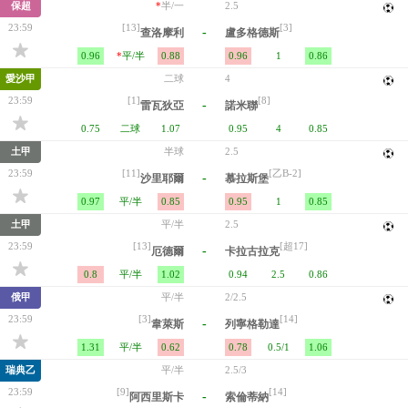
保超
*
半/一
2.5
23:59
[13]
[3]
-
查洛摩利
盧多格德斯
0.96
*
平/半
0.88
0.96
1
0.86
愛沙甲
二球
4
23:59
[1]
[8]
-
雷瓦狄亞
諾米聯
0.75
二球
1.07
0.95
4
0.85
土甲
半球
2.5
23:59
[11]
[乙B-2]
-
沙里耶爾
慕拉斯堡
0.97
平/半
0.85
0.95
1
0.85
土甲
平/半
2.5
23:59
[13]
[超17]
-
厄德爾
卡拉古拉克
0.8
平/半
1.02
0.94
2.5
0.86
俄甲
平/半
2/2.5
23:59
[3]
[14]
-
韋萊斯
列寧格勒達
1.31
平/半
0.62
0.78
0.5/1
1.06
瑞典乙
平/半
2.5/3
23:59
[9]
[14]
-
阿西里斯卡
索倫蒂納