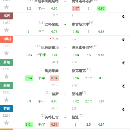
-
辛迪泰哥維斯特
梅塔洛格布斯
1.2
半/一
0.65
0.87
1
0.93
威冠
平手
3
21:30
[11]
[4]
-
巴格蘭龍
史雲斯大學
1
平手
0.76
0.88
3
0.88
白俄超
*
平/半
2.5
21:45
[12]
[16]
-
巴拉諾維治
波里索夫巴特
0.83
*
平/半
1.01
0.98
2.5
0.84
蘇超
半球
2.5/3
22:00
[3]
[12]
-
馬瑟韋爾
福克爾克
0.94
平/半
0.94
0.96
2.5/3
0.9
蘇超
半/一
2.5/3
22:00
[10]
[7]
-
赫斯
登地聯
0.9
半/一
0.98
0.82
2.5/3
1.04
芬超
平/半
2.5
22:00
[2]
[7]
-
英特杜古
拉迪
1.01
平/半
0.88
1
2.5
0.87