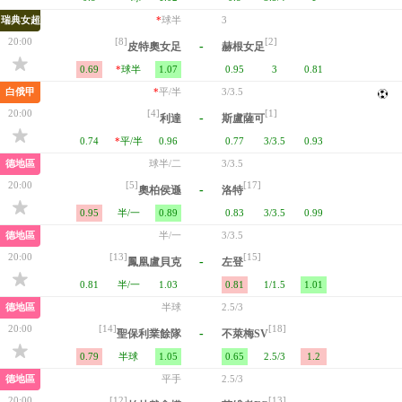
瑞典女超
*
球半
3
20:00
[8]
[2]
-
皮特奧女足
赫根女足
0.69
*
球半
1.07
0.95
3
0.81
白俄甲
*
平/半
3/3.5
20:00
[4]
[1]
-
利達
斯盧薩可
0.74
*
平/半
0.96
0.77
3/3.5
0.93
德地區
球半/二
3/3.5
20:00
[5]
[17]
-
奧柏侯遜
洛特
0.95
半/一
0.89
0.83
3/3.5
0.99
德地區
半/一
3/3.5
20:00
[13]
[15]
-
鳳凰盧貝克
左登
0.81
半/一
1.03
0.81
1/1.5
1.01
德地區
半球
2.5/3
20:00
[14]
[18]
-
聖保利業餘隊
不萊梅SV
0.79
半球
1.05
0.65
2.5/3
1.2
德地區
平手
2.5/3
20:00
[12]
[13]