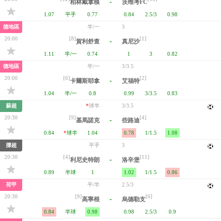
-
柏林戴拿模
茨维考FC
1.07
平手
0.77
0.84
2.5/3
0.98
德地區
半/一
3
20:00
[8]
[1]
-
賀利舒查
真尼沙
1.11
半/一
0.74
1
3
0.82
德地區
半/一
3/3.5
20:00
[6]
[2]
-
卡爾斯耶拿
艾福特
1.04
半/一
0.8
0.99
3/3.5
0.83
蘇超
*
球半
3/3.5
20:30
[9]
[4]
-
基馬諾克
些路迪
0.84
*
球半
1.04
0.78
1/1.5
1.08
挪超
平手
3
20:30
[4]
[11]
-
利尼史特朗
洛辛堡
0.89
半球
1
1.02
1/1.5
0.86
荷甲
平/半
2.5/3
20:30
[9]
[6]
-
高寧根
烏德勒支
0.84
半球
0.98
0.98
2.5/3
0.9