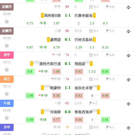
波蘭丙
平手
89
3
0-1
4-6
18:00
1-1
1
3
馬特斯B隊
巴裏奇蘇洛
0.75
平手
1.07
2
2.5
0.3
波蘭丙
二球
86
3/3.5
0-1
3-1
18:00
0-1
1
3
盧齊諾
巴特克紮林
0.97
平/半
0.79
1.29
1.5
0.53
荷甲
*
一球
74
3
0-1
4-9
18:15
[10]
[2]
0-1
1
1
鹿特丹斯巴達
飛燕諾
0.8
*
平/半
1.08
0.92
1.5/2
0.95
荷乙
*
平/半
74
2.5/3
1-1
1-3
18:15
[18]
[4]
1-1
2
1
靴蒙特
迪加史卓普
2.08
*
平/半
0.36
0.82
6
0.98
中超
一球
45
2.5/3
4-2
19:00
[12]
[4]
0-0
1
1
河南隊
青島西海岸
1.09
半球
0.77
0.46
1
1.61
丹甲
平/半
中
2.5/3
0-0
4-1
19:00
[7]
[6]