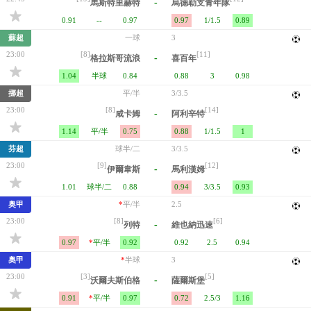
-
馬斯特里赫特
烏德勒支青年隊
0.91
--
0.97
0.97
1/1.5
0.89
蘇超
一球
3
23:00
[8]
[11]
-
格拉斯哥流浪
喜百年
1.04
半球
0.84
0.88
3
0.98
挪超
平/半
3/3.5
23:00
[8]
[14]
-
咸卡姆
阿利辛特
1.14
平/半
0.75
0.88
1/1.5
1
芬超
球半/二
3/3.5
23:00
[9]
[12]
-
伊爾韋斯
馬利漢姆
1.01
球半/二
0.88
0.94
3/3.5
0.93
奥甲
*
平/半
2.5
23:00
[8]
[6]
-
列特
維也納迅速
0.97
*
平/半
0.92
0.92
2.5
0.94
奥甲
*
半球
3
23:00
[3]
[5]
-
沃爾夫斯伯格
薩爾斯堡
0.91
*
平/半
0.97
0.72
2.5/3
1.16