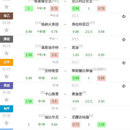
[中]
-
喀麥隆女足
尼日利亞女足
1
*
平/半
0.76
0.98
1
0.78
保乙
*
半球
2/2.5
01:00
[13]
[10]
-
格納火車頭
弗拉特里亞
0.98
*
半球
0.78
0.88
2/2.5
0.88
挪超
*
半/一
3/3.5
01:15
[15]
[5]
-
基斯迪辛特
莫迪
1.08
*
平/半
0.8
1.03
3/3.5
0.85
比甲
半球
2/2.5
01:15
[10]
[比挑聯1]
-
安特衛普
華斯蘭比華倫
0.96
半球
0.93
0.99
1
0.88
俄超
半球
2/2.5
01:30
[8]
[9]
-
卡山魯賓
奧倫堡
1.08
平/半
0.8
0.94
2/2.5
0.93
匈甲
平/半
2.5
01:30
[12]
[8]
-
迪比辛尼
尼爾吉哈薩
1
平/半
0.84
0.73
1
1.09