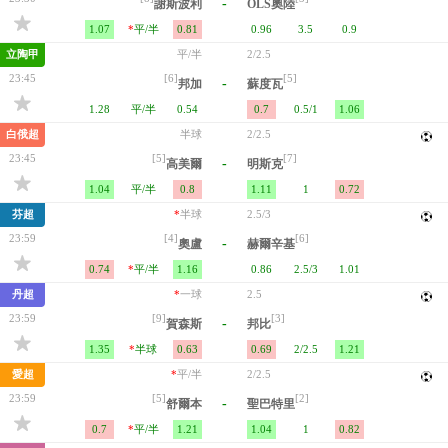
-
謝斯波利
OLS奧陸
1.07
*
平/半
0.81
0.96
3.5
0.9
立陶甲
平/半
2/2.5
23:45
[6]
[5]
-
邦加
蘇度瓦
1.28
平/半
0.54
0.7
0.5/1
1.06
白俄超
半球
2/2.5
23:45
[5]
[7]
-
高美爾
明斯克
1.04
平/半
0.8
1.11
1
0.72
芬超
*
半球
2.5/3
23:59
[4]
[6]
-
奧盧
赫爾辛基
0.74
*
平/半
1.16
0.86
2.5/3
1.01
丹超
*
一球
2.5
23:59
[9]
[3]
-
賀森斯
邦比
1.35
*
半球
0.63
0.69
2/2.5
1.21
愛超
*
平/半
2/2.5
23:59
[5]
[2]
-
舒爾本
聖巴特里
0.7
*
平/半
1.21
1.04
1
0.82