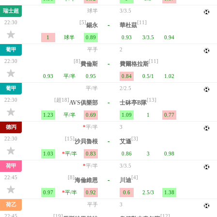
瑞士超
球半
3/3.5
22:30
[5]
[11]
-
錫永
華杜茲
1
球半
0.89
0.93
3/3.5
0.94
葡甲
平手
2
22:30
[8]
[11]
-
費倫斯
費爾格拉斯
0.93
平/半
0.95
0.84
0.5/1
1.02
葡甲
平/半
2/2.5
22:30
[超18]
[13]
-
AVS俱樂部
士砵亭B隊
1.23
平/半
0.69
1.09
1
0.77
德丙
*
平/半
3
22:30
[15]
[3]
-
沙貝魯根
艾遜
1.03
*
平/半
0.83
0.86
3
0.98
荷甲
*
平/半
3/3.5
22:45
[8]
[4]
-
海倫維恩
川迪
0.97
*
平/半
0.92
0.6
2.5/3
1.38
荷乙
平手
3
22:45
[19]
[12]