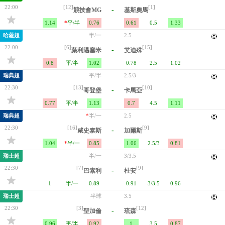
22:00
[12]
[1]
-
競技會MG
基斯奧馬
1.14
*
平/半
0.76
0.61
0.5
1.33
哈薩超
半/一
2.5
22:00
[6]
[15]
-
葉利邁塞米
艾迪殊
0.8
平/半
1.02
0.78
2.5
1.02
瑞典超
平/半
2.5/3
22:30
[13]
[10]
-
哥登堡
卡馬亞
0.77
平/半
1.13
0.7
4.5
1.11
瑞典超
*
半/一
2.5
22:30
[16]
[9]
-
咸史泰斯
加爾斯
1.04
*
半/一
0.85
1.06
2.5/3
0.81
瑞士超
半/一
3/3.5
22:30
[7]
[9]
-
巴素利
杜安
1
半/一
0.89
0.91
3/3.5
0.96
瑞士超
半球
3.5
22:30
[3]
[12]
-
聖加倫
琉森
0.96
平/半
0.92
1
3.5
0.87