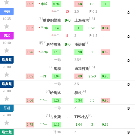
0.92
*
半球
0.94
0.68
1.5
1.19
中超
*
平/半
15
2.5
0-2
19:35
[6]
[13]
0-0
重慶銅梁龍
上海海港
0.57
*
平/半
1.4
1
0.5/1
0.84
德乙
*
平/半
8
3
4-5
19:40
[丙2]
[4]
0-0
科特布斯
漢諾威
0.76
*
平/半
1.13
0.98
1
0.89
瑞典超
一球
2.5/3
20:00
[7]
[15]
-
馬模
迪加科斯
0.85
一球
1.04
0.89
2.5/3
0.98
瑞典超
一球
3.5
20:00
[2]
[4]
-
哈馬比
赫根
0.66
半/一
1.29
0.94
3.5
0.93
芬超
一球
3
20:00
[1]
[8]
-
古比斯
TPS杜古
0.75
半/一
1.16
1.04
3
0.83
瑞士超
一球/半
3