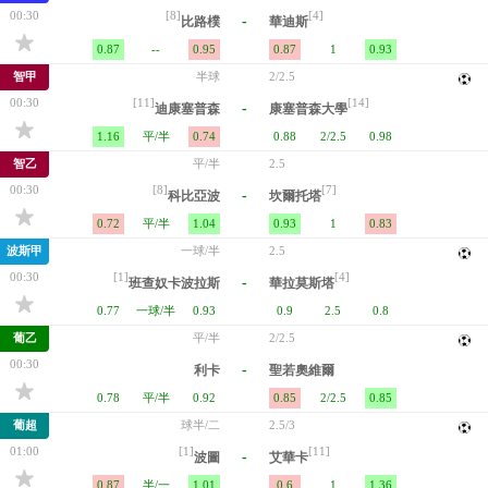
00:30
[8]
[4]
-
比路樸
華迪斯
0.87
--
0.95
0.87
1
0.93
智甲
半球
2/2.5
00:30
[11]
[14]
-
迪康塞普森
康塞普森大學
1.16
平/半
0.74
0.88
2/2.5
0.98
智乙
平/半
2.5
00:30
[8]
[7]
-
科比亞波
坎爾托塔
0.72
平/半
1.04
0.93
1
0.83
波斯甲
一球/半
2.5
00:30
[1]
[4]
-
班查奴卡波拉斯
華拉莫斯塔
0.77
一球/半
0.93
0.9
2.5
0.8
葡乙
平/半
2/2.5
00:30
-
利卡
聖若奧維爾
0.78
平/半
0.92
0.85
2/2.5
0.85
葡超
球半/二
2.5/3
01:00
[1]
[11]
-
波圖
艾華卡
0.87
半/一
1.01
0.6
1
1.36