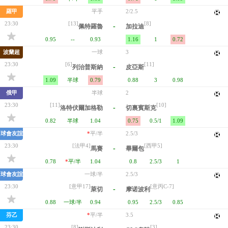
羅甲
平手
2/2.5
23:30
[13]
[8]
-
佩特羅魯
加拉迪
0.95
--
0.93
1.16
1
0.72
波蘭超
一球
3
23:30
[6]
[11]
-
列治普斯納
皮亞斯
1.09
半球
0.79
0.88
3
0.98
俄甲
半球
2
23:30
[11]
[10]
-
洛特伏爾加格勒
切裏賓斯克
0.82
半球
1.04
0.75
0.5/1
1.09
球會友誼
*
平/半
2.5/3
23:30
[法甲4]
[西甲5]
-
馬賽
畢爾包
0.78
*
平/半
1.04
0.8
2.5/3
1
球會友誼
一球/半
2.5/3
23:30
[意甲17]
[意丙C-7]
-
萊切
摩诺波利
0.88
一球/半
0.94
0.95
2.5/3
0.85
芬乙
*
平/半
3.5
23:30
[8]
[3]