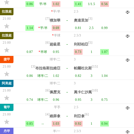
0.86
平/半
1.02
1.41
1/1.5
0.56
拉脫超
*
平/半
2.5
21:00
[7]
[3]
-
積加華
奧達里加
1.14
*
平/半
0.69
0.81
2.5
0.99
拉脫超
*
半球
2.5/3
21:00
[6]
[5]
-
超級星
利耶柏亞
0.87
*
半球
0.95
0.73
1
1.07
捷甲
球半/二
3
21:00
[3]
[15]
-
布拉格斯拉維亞
帕爾杜比斯
0.86
球半/二
1.02
0.82
3
1.04
阿美超
球半/二
3
21:00
[6]
[10]
-
佩歷克
萬卡仁沙萬
0.74
球半/二
0.96
0.95
3
0.75
葡甲
平手
2.5
21:00
[4]
[6]
-
維薛拿
利亞拿
0.85
--
1.03
0.92
1
0.94
丹甲
半/一
2.5/3