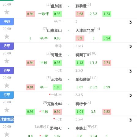
20:00
[2]
[6]
-
盧加諾
蘇黎世
0.94
一球/半
0.95
0.68
2.5/3
1.23
中超
平/半
3
20:00
[7]
[14]
-
山東泰山
天津津門虎
1
平/半
0.86
0.9
3
0.94
丹甲
半球
2.5/3
20:00
[2]
[10]
-
阿爾堡
科爾丁IF
0.94
半球
0.95
1.13
1/1.5
0.74
丹甲
一球
2.5/3
20:00
[5]
[11]
-
瓦埃勒
希勒羅德
0.81
半/一
1.08
0.87
2.5/3
0.99
芬甲
*
一球/半
3/3.5
20:00
[9]
[2]
-
克魯比04
科特卡
0.96
*
半球
0.92
1.04
3.5
0.82
球會友誼
*
一球
3.5/4
20:00
[馬來超1]
[英超3]
-
柔佛FC
車路士
0.8
*
一球
1.02
0.8
3.5/4
1