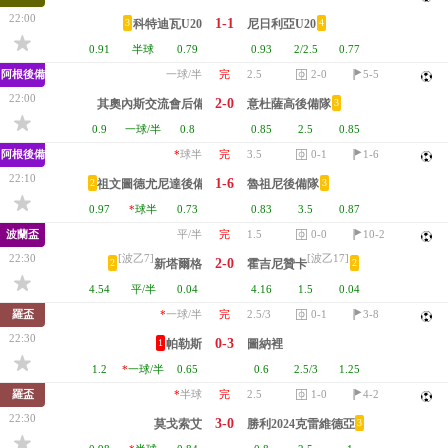
22:00
1-1
3
4
科特迪瓦U20
尼日利亞U20
0.91
半球
0.79
0.93
2/2.5
0.77
阿根後備
一球/半
完
2.5
2-0
5-5
22:00
2-0
3
其奧內斯交流會后備
意杜薩高後備隊
0.9
一球/半
0.8
0.85
2.5
0.85
阿根後備
*
球半
完
3.5
0-1
1-6
22:10
1-6
2
3
祖文圖德尤尼達後備隊
魯祖尼後備隊
0.97
*
球半
0.73
0.83
3.5
0.87
波蘭盃
平/半
完
1.5
0-0
10-2
22:30
[波乙7]
[波乙17]
2-0
2
2
新塔爾格
霍吉尼贊卡
4.54
平/半
0.04
4.16
1.5
0.04
羅盃
*
一球/半
完
2.5/3
0-1
3-8
22:30
0-3
1
帕勒斯
圖納裡
1.2
*
一球/半
0.65
0.6
2.5/3
1.25
羅盃
*
半球
完
2.5
1-0
4-2
22:30
3-0
3
莫戈索艾
勝利2024克雷維德亞