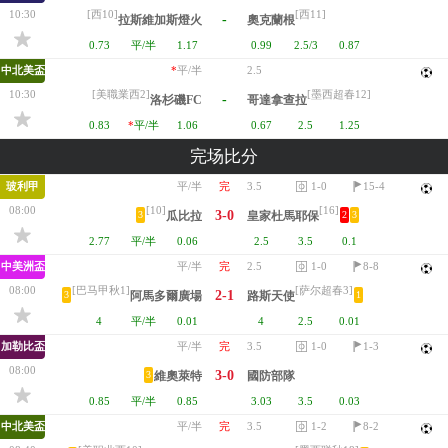
10:30
[西10]
[西11]
-
拉斯維加斯燈火
奧克蘭根
0.73
平/半
1.17
0.99
2.5/3
0.87
中北美盃
*
平/半
2.5
10:30
[美職業西2]
[墨西超春12]
-
洛杉磯FC
哥達拿查拉
0.83
*
平/半
1.06
0.67
2.5
1.25
完场比分
玻利甲
平/半
完
3.5
1-0
15-4
08:00
[10]
[16]
3-0
3
2
3
瓜比拉
皇家杜馬耶保
2.77
平/半
0.06
2.5
3.5
0.1
中美洲盃
平/半
完
2.5
1-0
8-8
08:00
[巴马甲秋1]
[萨尔超春3]
2-1
3
1
阿馬多爾廣場
路斯天使
4
平/半
0.01
4
2.5
0.01
加勒比盃
平/半
完
3.5
1-0
1-3
08:00
3-0
3
維奧萊特
國防部隊
0.85
平/半
0.85
3.03
3.5
0.03
中北美盃
平/半
完
3.5
1-2
8-2