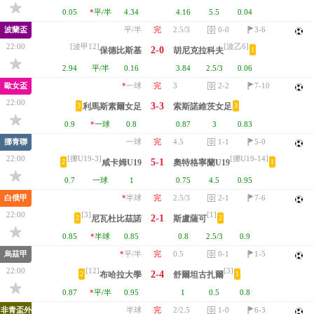
0.05
*
平/半
4.34
4.16
5.5
0.04
波蘭盃
平/半
完
2.5/3
0-0
3-6
22:00
[波甲12]
[波乙6]
2-0
1
保德比斯基
胡尼克拉科夫
2.94
平/半
0.16
3.84
2.5/3
0.06
歐女盃
*
一球
完
3
2-2
7-10
22:00
3-3
3
3
利馬斯素爾女足
索斯諾維茨女足
0.9
*
一球
0.8
0.87
3
0.83
挪青聯
一球
完
4.5
1-1
5-0
22:00
[挪U19-3]
[挪U19-14]
5-1
2
1
咸卡姆U19
奧特格寧蘭U19
0.7
一球
1
0.75
4.5
0.95
白俄甲
*
半球
完
2.5/3
2-1
7-6
22:00
[3]
[1]
2-1
2
2
尼瓦杜比茲諾
斯盧薩可
0.85
*
半球
0.85
0.8
2.5/3
0.9
烏茲甲
*
平/半
完
0.5
0-1
1-5
22:00
[12]
[3]
2-4
2
1
布哈拉大學
舒爾坦古扎爾
0.87
*
平/半
0.95
1
0.5
0.8
非青盃外
半球
完
2/2.5
1-0
6-3