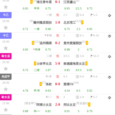
19:30
[3]
[4]
0-1
1
湖北青年星
江西廬山
0.95
平手
0.75
0.95
2/2.5
0.75
中乙
一球
完
2.5
0-0
3-3
19:30
[9]
[12]
1-0
1
蘭州隴原競技
北京理工
0.72
一球
0.98
0.75
2.5
0.95
中乙
*
半球
完
2
0-1
0-10
19:30
[11]
[1]
0-2
3
3
温州職業
貴州貴陽競技
0.95
*
半球
0.75
0.98
2
0.72
歐女盃
二球
完
3/3.5
3-0
10-3
20:30
5-0
1
2
士砵亭女足
敖德薩海星女足
0.75
二球
1.07
0.85
3/3.5
0.95
烏茲甲
平/半
完
0.5
0-0
4-4
20:30
[7]
[10]
0-0
1
洛欽
雅潘FK
4.76
平/半
0.03
4.54
0.5
0.02
歐女盃
半/一
完
3
2-0
5-7
21:00
[荷女甲2]
[丹女超6]
2-0
3
阿積士女足
邦比女足
0.88
半/一
0.82
0.91
3
0.79