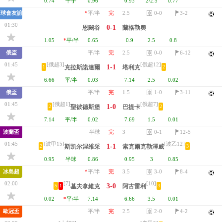
0.74
平手
0.96
0.93
2/2.5
0.77
球會友誼
*
平/半
完
2.5
0-0
3-2
01:30
0-1
恩闕谷
蘭格勒奧
1.05
*
平/半
0.65
0.9
2.5
0.8
俄盃
平/半
完
2.5
0-0
6-12
01:45
[俄超3]
[俄超12]
1-1
1
2
克拉斯諾達爾
塔利克
6.66
平/半
0.03
7.14
2.5
0.02
俄盃
平/半
完
1.5
1-0
3-11
01:45
[俄超1]
[俄超7]
1-0
2
2
聖彼德斯堡
巴提卡
7.14
平/半
0.02
7.69
1.5
0.01
波蘭盃
半球
完
3
0-1
12-5
01:45
[波甲15]
[波乙12]
1-1
2
3
斯凯尔涅维采
索克爾克勒澤威
0.95
半球
0.86
0.95
3
0.85
冰島超
*
平/半
完
3.5
3-0
8-4
02:00
[7]
[10]
3-0
5
1
3
基夫拿維克
阿古雷利
0.02
*
平/半
7.14
6.66
3.5
0.01
歐冠盃
平/半
完
2.5
2-0
4-2