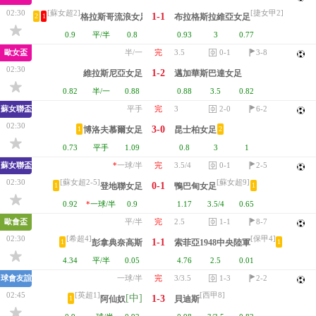
02:30
[蘇女超2]
[捷女甲2]
1-1
2
1
3
格拉斯哥流浪女足
布拉格斯拉維亞女足
0.9
平/半
0.8
0.93
3
0.77
歐女盃
半/一
完
3.5
0-1
3-8
02:30
1-2
維拉斯尼亞女足
邁加華斯巴達女足
0.82
半/一
0.88
0.88
3.5
0.82
蘇女聯盃
平手
完
3
2-0
6-2
02:30
3-0
1
2
博洛夫慕爾女足
昆士柏女足
0.73
平手
1.09
0.8
3
1
蘇女聯盃
*
一球/半
完
3.5/4
0-1
2-5
02:30
[蘇女超2-5]
[蘇女超9]
0-1
1
1
登地聯女足
鴨巴甸女足
0.92
*
一球/半
0.9
1.17
3.5/4
0.65
歐會盃
平/半
完
2.5
1-1
8-7
02:30
[希超4]
[保甲4]
1-1
1
1
彭拿典奈高斯
索菲亞1948中央陸軍
4.34
平/半
0.05
4.76
2.5
0.01
球會友誼
一球/半
完
3/3.5
1-3
2-2
02:45
[英超1]
[西甲8]
[中]
1-3
1
阿仙奴
貝迪斯