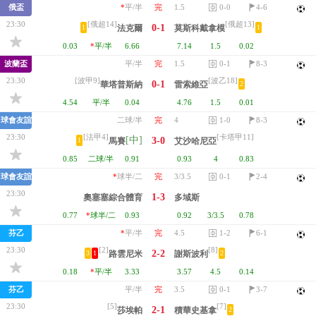
俄盃
*
平/半
完
1.5
0-0
4-6
23:30
[俄超14]
[俄超13]
0-1
1
1
法克爾
莫斯科戴拿模
0.03
*
平/半
6.66
7.14
1.5
0.02
波蘭盃
平/半
完
1.5
0-1
8-3
23:30
[波甲9]
[波乙18]
0-1
2
華塔普斯納
雷索維亞
4.54
平/半
0.04
4.76
1.5
0.01
球會友誼
二球/半
完
4
1-0
8-3
23:30
[法甲4]
[卡塔甲11]
[中]
3-0
1
馬賽
艾沙哈尼亞
0.85
二球/半
0.91
0.93
4
0.83
球會友誼
*
球半/二
完
3/3.5
0-1
2-4
23:30
1-3
奧塞塞綜合體育
多域斯
0.77
*
球半/二
0.93
0.92
3/3.5
0.78
芬乙
*
平/半
完
4.5
1-2
6-1
23:30
[2]
[8]
2-2
3
1
2
路雲尼米
謝斯波利
0.18
*
平/半
3.33
3.57
4.5
0.14
芬乙
平/半
完
3.5
0-1
3-7
23:30
[5]
[7]
2-1
2
莎埃帕
積華史基拿