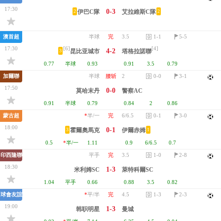
17:30
0-3
2
2
伊巴C隊
艾拉維斯C隊
澳首超
半球
完
3.5
1-1
5-5
17:30
[6]
[4]
4-2
3
昆比亚城市
塔格拉諾聯
0.77
半球
0.93
0.91
3.5
0.79
加爾聯
半球
腰斩
2
0-0
3-1
17:50
0-0
莫哈末丹
警察AC
0.91
半球
0.79
0.84
2
0.86
蒙古超
*
半/一
完
6/6.5
0-1
3-0
18:00
0-1
3
1
霍爾奧馬克
伊爾赤姆
0.5
*
半/一
1.11
0.9
6/6.5
0.7
印西隆聯
平手
完
3.5
1-0
2-8
18:30
1-3
米利姆SC
萊特科爾SC
1.04
平手
0.66
0.88
3.5
0.82
球會友誼
*
平/半
完
4.5
1-3
2-3
19:00
1-3
韩职明星
曼城