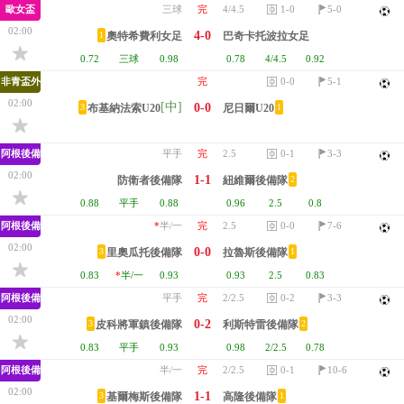
歐女盃
三球
完
4/4.5
1-0
5-0
02:00
4-0
1
奧特希費利女足
巴奇卡托波拉女足
0.72
三球
0.98
0.78
4/4.5
0.92
非青盃外
完
0-0
5-1
02:00
[中]
0-0
3
1
布基納法索U20
尼日爾U20
阿根後備
平手
完
2.5
0-1
3-3
02:00
1-1
2
防衛者後備隊
紐維爾後備隊
0.88
平手
0.88
0.96
2.5
0.8
阿根後備
*
半/一
完
2.5
0-0
7-6
02:00
0-0
3
1
里奧瓜托後備隊
拉魯斯後備隊
0.83
*
半/一
0.93
0.93
2.5
0.83
阿根後備
平手
完
2/2.5
0-2
3-3
02:00
0-2
3
2
皮科將軍鎮後備隊
利斯特雷後備隊
0.83
平手
0.93
0.98
2/2.5
0.78
阿根後備
半/一
完
2/2.5
0-1
10-6
02:00
1-1
3
1
基爾梅斯後備隊
高隆後備隊