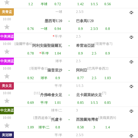
1.2
半球
0.72
1.42
1/1.5
0.56
美青盃
一球
2.5/3
10:00
-
墨西哥U20
巴拿馬U20
0.76
一球
0.94
0.9
2.5/3
0.8
中美洲盃
*
平/半
2.5
10:00
[薩爾甲春6]
[哥斯甲春7]
-
阿利安薩聖薩爾瓦多
希雷迪亞諾
0.78
*
平/半
1.04
0.9
2.5
0.9
中美洲盃
球半
2.5
10:00
[哥斯甲春1]
[巴馬甲春西2]
-
薩普里沙
阿利亞
0.92
球半
0.9
0.77
2.5
1.03
美女足
平/半
1/1.5
10:00
[11]
[7]
-
丹佛峰會女足
北卡羅萊納女足
0.69
平/半
1.01
0.85
1/1.5
0.85
中北美盃
球半/二
3
10:00
[墨西超春3]
[美職業西9]
-
托盧卡
西雅圖海灣者
1.09
球半/二
0.8
0.58
3
1.4
美冠聯
平/半
2.5/3